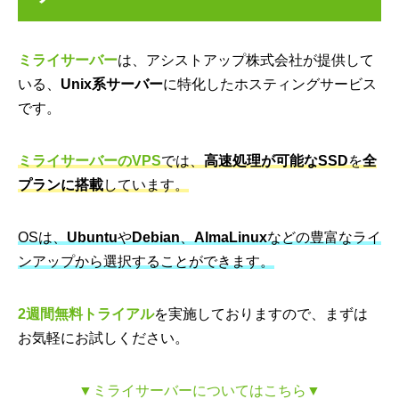
ミライサーバー
は、アシストアップ株式会社が提供して
いる、
Unix系サーバー
に特化したホスティングサービス
です。
ミライサーバーのVPS
では、
高速処理が可能なSSD
を
全
プランに搭載
しています。
OSは、
Ubuntu
や
Debian
、
AlmaLinux
などの豊富なライ
ンアップから選択することができます。
2週間無料トライアル
を実施しておりますので、まずは
お気軽にお試しください。
▼ミライサーバーについてはこちら▼