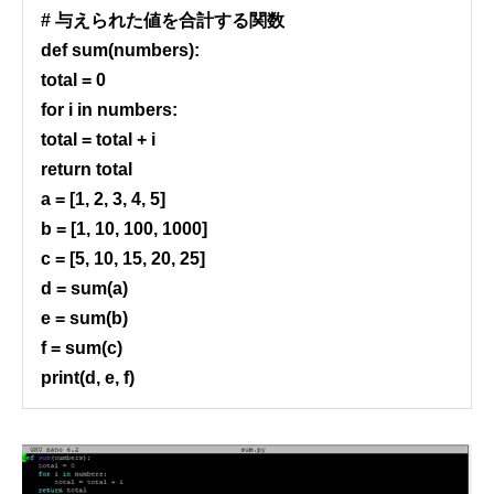
# 与えられた値を合計する関数
def sum(numbers):
total = 0
for i in numbers:
total = total + i
return total
a = [1, 2, 3, 4, 5]
b = [1, 10, 100, 1000]
c = [5, 10, 15, 20, 25]
d = sum(a)
e = sum(b)
f = sum(c)
print(d, e, f)