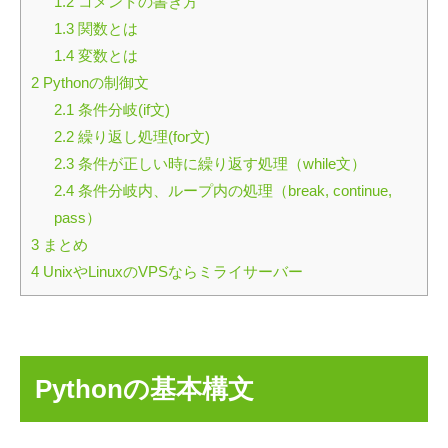
1.2
コメントの書き方
1.3
関数とは
1.4
変数とは
2
Pythonの制御文
2.1
条件分岐(if文)
2.2
繰り返し処理(for文)
2.3
条件が正しい時に繰り返す処理（while文）
2.4
条件分岐内、ループ内の処理（break, continue,
pass）
3
まとめ
4
UnixやLinuxのVPSならミライサーバー
Pythonの基本構文