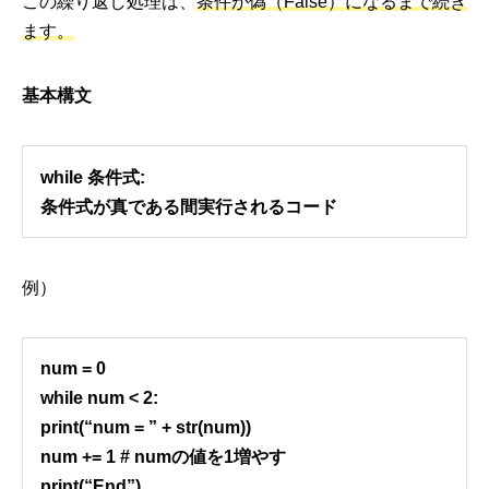
この繰り返し処理は、
条件が偽（False）になるまで続き
ます。
基本構文
while 条件式:
条件式が真である間実行されるコード
例）
num = 0
while num < 2:
print(“num = ” + str(num))
num += 1 # numの値を1増やす
print(“End”)