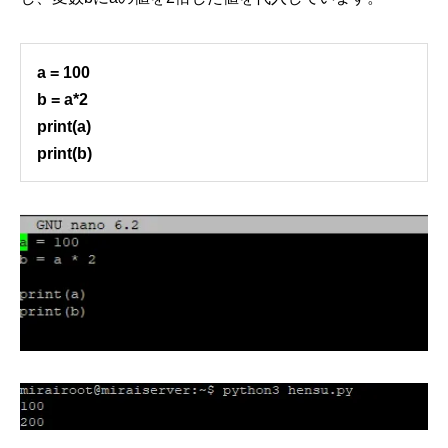
a = 100
b = a*2
print(a)
print(b)