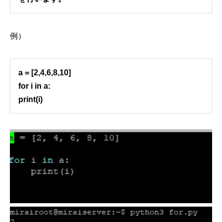
例）
a = [2,4,6,8,10]
for i in a:
print(i)