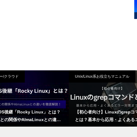
ー/クラウド
Unix/Linux系お役立ちマニュアル
tOS後継「Rocky Linux」とは？
【初心者向け】Linuxのgrep
Lとの関係やAlmaLinuxとの違い
とは？基本から応用・よくある
底解説！
対策まで解説！