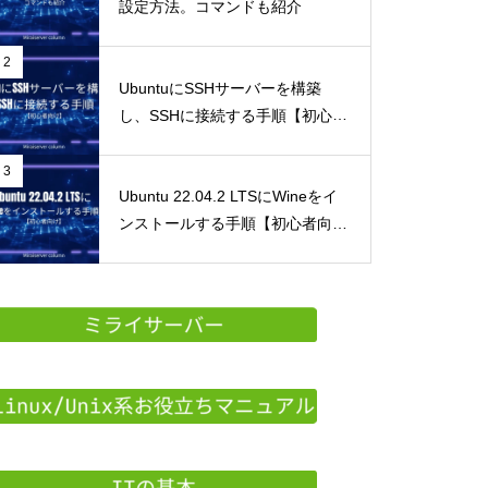
設定方法。コマンドも紹介
2
UbuntuにSSHサーバーを構築
し、SSHに接続する手順【初心者
向け】
3
Ubuntu 22.04.2 LTSにWineをイ
ンストールする手順【初心者向
け】