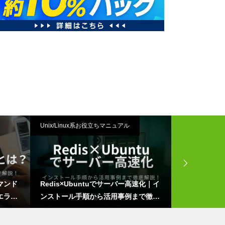
Unix/Linux系お役立ちマニュアル
プログラミング
コマンド
Redis×Ubuntuでサーバー高速化｜イ
Rubyの実
エラー
ンストール手順から活用事例まで徹底
ないこと、他
解説！
徹底解説！