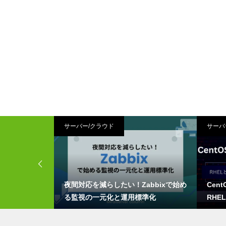
ュアル
サーバー/クラウド
サーバ
】Ubuntu2
夜間対応を減らしたい！Zabbixで始め
Cen
ーバーを立ち上げ
る監視の一元化と運用標準化
RHE
を徹