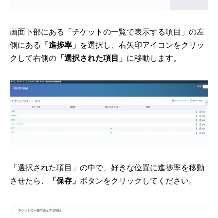
画面下部にある「チケットの一覧で表示する項目」の左
側にある
「進捗率」
を選択し、右矢印アイコンをクリッ
クして右側の
「選択された項目」
に移動します。
「選択された項目」の中で、好きな位置に進捗率を移動
させたら、
「保存」
ボタンをクリックしてください。