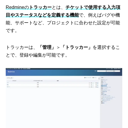
Redmineの
トラッカー
とは、
チケットで使用する入力項
目やステータスなどを定義する機能
で、例えばバグや機
能、サポートなど、プロジェクトに合わせた設定が可能
です。
トラッカーは、
「管理」
＞
「トラッカー」
を選択するこ
とで、登録や編集が可能です。