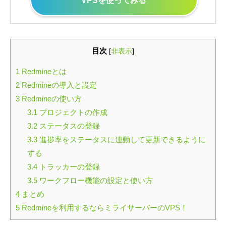
VPSを使ってみる
目次
[
非表示
]
1
Redmineとは
2
Redmineの導入と設定
3
Redmineの使い方
3.1
プロジェクトの作成
3.2
ステータスの登録
3.3
進捗率をステータスに連動して更新できるように
する
3.4
トラッカーの登録
3.5
ワークフロー機能の設定と使い方
4
まとめ
5
Redmineを利用するならミライサーバーのVPS！