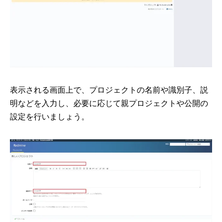
表示される画面上で、プロジェクトの名前や識別子、説
明などを入力し、必要に応じて親プロジェクトや公開の
設定を行いましょう。