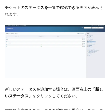
チケットのステータスを一覧で確認できる画面が表示さ
れます。
新しいステータスを追加する場合は、画面右上の
「新し
いステータス」
をクリックしてください。