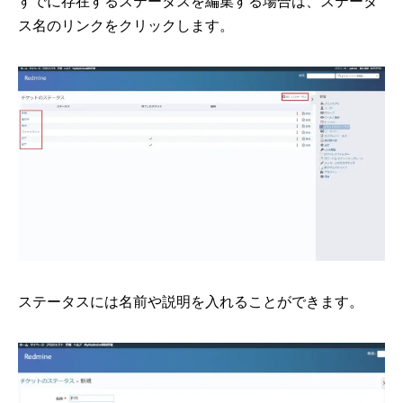
すでに存在するステータスを編集する場合は、ステータ
ス名のリンクをクリックします。
ステータスには名前や説明を入れることができます。