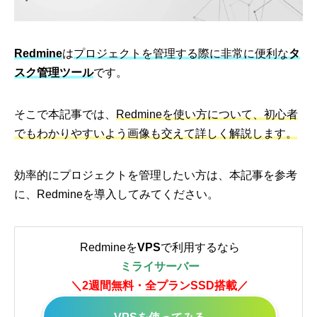
Redmine
は
プロジェクトを管理する際に非常に便利な
タ
スク管理ツール
です。
そこで本記事では、
Redmineを使い方について、初心者
でもわかりやすいよう画像も交えて詳しく解説します。
効率的にプロジェクトを管理したい方は、本記事を参考
に、Redmineを導入してみてください。
Redmineを
VPS
で利用するなら
ミライサーバー
＼2週間無料・全プランSSD搭載／