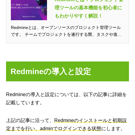
理ツールの基本機能を初心者に
もわかりやすく解説！
Redmineとは、オープンソースのプロジェクト管理ツール
です。 チームでプロジェクトを遂行する際、タスクや進捗
を効率的に一元...
Redmineの導入と設定
Redmineの導入と設定については、以下の記事に詳細を
記載しています。
上記の記事に沿って、
Redmineのインストールと初期設
定までを行い、
adminでログインできる状態
にします。