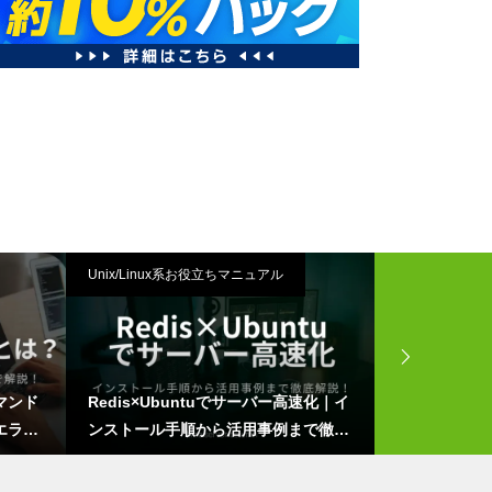
Unix/Linux系お役立ちマニュアル
プログラミング
コマンド
Redis×Ubuntuでサーバー高速化｜イ
Rubyの実
エラー
ンストール手順から活用事例まで徹底
ないこと、他
解説！
徹底解説！