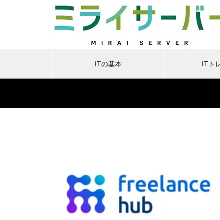
ITの基本
ITト