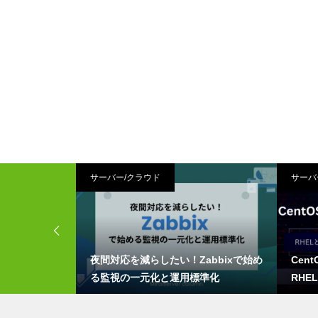
ュアル
サーバー/クラウド
サーバ
】Ubuntu2
夜間対応を減らしたい！Zabbixで始め
Cen
ーバーを立ち上げ
る監視の一元化と運用標準化
RHE
を徹