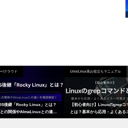
ー/クラウド
Unix/Linux系お役立ちマニュアル
tOS後継「Rocky Linux」とは？
【初心者向け】Linuxのgrep
Lとの関係やAlmaLinuxとの違い
とは？基本から応用・よくある
底解説！
対策まで解説！