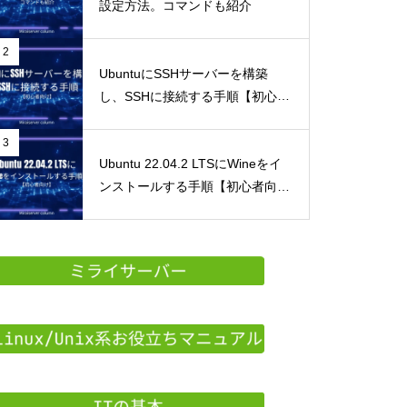
設定方法。コマンドも紹介
2
UbuntuにSSHサーバーを構築
し、SSHに接続する手順【初心者
向け】
3
Ubuntu 22.04.2 LTSにWineをイ
ンストールする手順【初心者向
け】