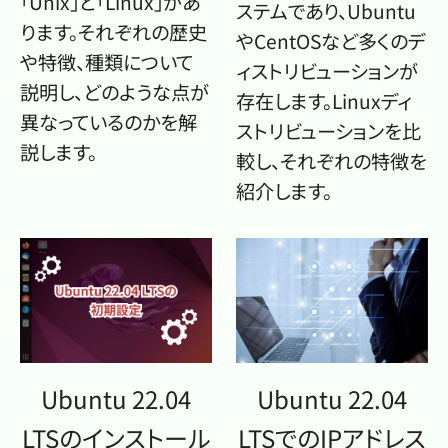
「Unix」と「Linux」があ
ステムであり、Ubuntu
ります。それぞれの歴史
やCentOSなど多くのデ
や特徴、種類について
ィストリビューションが
説明し、どのような点が
存在します。Linuxディ
異なっているのかを解
ストリビューションを比
説します。
較し、それぞれの特徴を
紹介します。
Ubuntu 22.04
Ubuntu 22.04
LTSのインストール
LTSでのIPアドレス