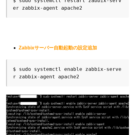
$ sudo systemctl restart zabbix-serv
er zabbix-agent apache2
Zabbixサーバー自動起動の設定追加
$ sudo systemctl enable zabbix-serve
r zabbix-agent apache2