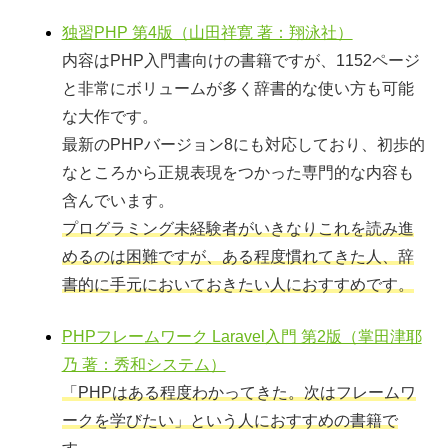
独習PHP 第4版（山田祥寛 著：翔泳社）
内容はPHP入門書向けの書籍ですが、1152ページ
と非常にボリュームが多く辞書的な使い方も可能
な大作です。
最新のPHPバージョン8にも対応しており、初歩的
なところから正規表現をつかった専門的な内容も
含んでいます。
プログラミング未経験者がいきなりこれを読み進
めるのは困難ですが、ある程度慣れてきた人、辞
書的に手元においておきたい人におすすめです。
PHPフレームワーク Laravel入門 第2版（掌田津耶
乃 著：秀和システム）
「PHPはある程度わかってきた。次はフレームワ
ークを学びたい」という人におすすめの書籍で