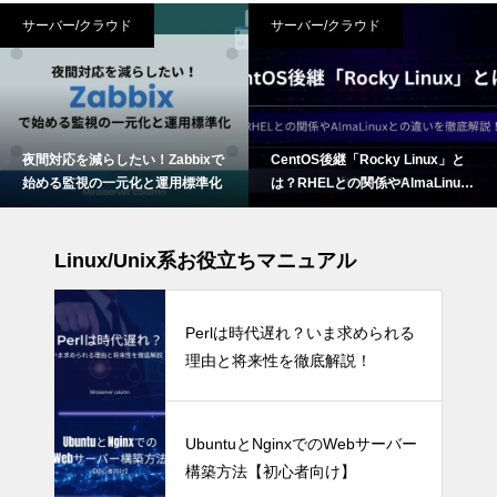
サーバー/クラウド
サーバー/クラウド
夜間対応を減らしたい！Zabbixで
CentOS後継「Rocky Linux」と
始める監視の一元化と運用標準化
は？RHELとの関係やAlmaLinux
との違いを徹底解説！
Linux/Unix系お役立ちマニュアル
Perlは時代遅れ？いま求められる
理由と将来性を徹底解説！
UbuntuとNginxでのWebサーバー
構築方法【初心者向け】