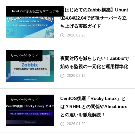
【はじめてのZabbix構築】Ubunt
Unix/Linux系お役立ちマニュアル
u24.04/22.04で監視サーバーを立
ち上げる実践ガイド
2026.02.26
サーバー/クラウド
夜間対応を減らしたい！Zabbixで
始める監視の一元化と運用標準化
2026.02.12
CentOS後継「Rocky Linux」と
サーバー/クラウド
は？RHELとの関係やAlmaLinux
との違いを徹底解説！
2026.01.29