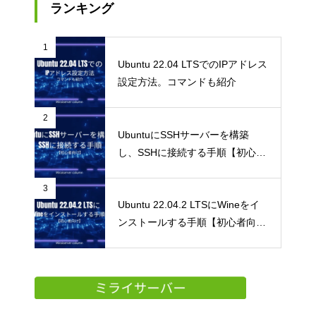
ランキング
1
Ubuntu 22.04 LTSでのIPアドレス
設定方法。コマンドも紹介
2
UbuntuにSSHサーバーを構築
し、SSHに接続する手順【初心者
向け】
3
Ubuntu 22.04.2 LTSにWineをイ
ンストールする手順【初心者向
け】