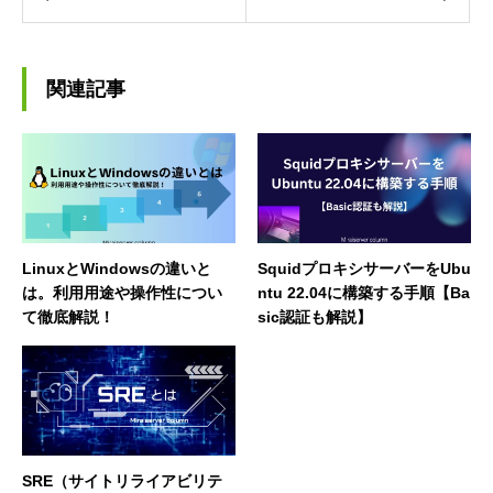
関連記事
LinuxとWindowsの違いと
SquidプロキシサーバーをUbu
は。利用用途や操作性につい
ntu 22.04に構築する手順【Ba
て徹底解説！
sic認証も解説】
SRE（サイトリライアビリテ