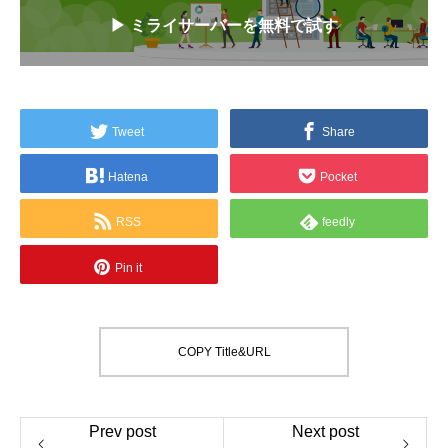
▶ ミライサーバーを無料で試す
Tweet
Share
Hatena
Pocket
RSS
feedly
Pin it
COPY Title&URL
Prev post
Next post