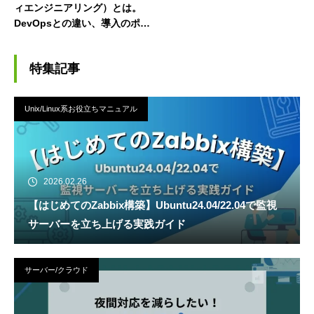
ィエンジニアリング）とは。
DevOpsとの違い、導入のポイ
ントを解説！
特集記事
Unix/Linux系お役立ちマニュアル
2026.02.26
【はじめてのZabbix構築】Ubuntu24.04/22.04で監視
サーバーを立ち上げる実践ガイド
サーバー/クラウド