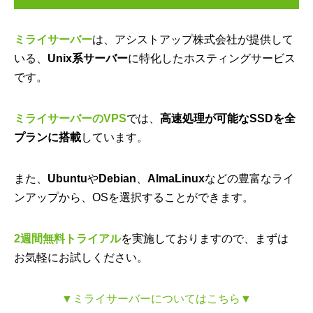
ミライサーバー
は、アシストアップ株式会社が提供して
いる、
Unix系サーバー
に特化したホスティングサービス
です。
ミライサーバーのVPS
では、
高速処理が可能なSSDを全
プランに搭載
しています。
また、
Ubuntu
や
Debian
、
AlmaLinux
などの豊富なライ
ンアップから、OSを選択することができます。
2週間無料トライアル
を実施しておりますので、まずは
お気軽にお試しください。
▼ミライサーバーについてはこちら▼