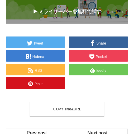
▶ ミライサーバーを無料で試す
Tweet
Share
Hatena
Pocket
RSS
feedly
Pin it
COPY Title&URL
Prev post
Next post