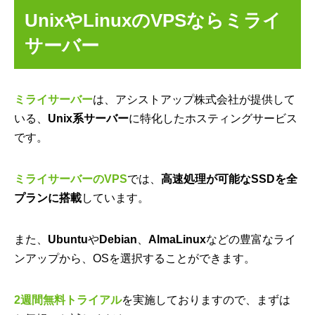
UnixやLinuxのVPSならミライ
サーバー
ミライサーバー
は、アシストアップ株式会社が提供して
いる、
Unix系サーバー
に特化したホスティングサービス
です。
ミライサーバーのVPS
では、
高速処理が可能なSSDを全
プランに搭載
しています。
また、
Ubuntu
や
Debian
、
AlmaLinux
などの豊富なライ
ンアップから、OSを選択することができます。
2週間無料トライアル
を実施しておりますので、まずは