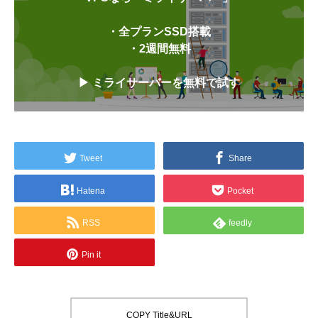
・全プランSSD搭載
・2週間無料
▶ ミライサーバーを無料で試す
Tweet
Share
Hatena
Pocket
RSS
feedly
Pin it
COPY Title&URL