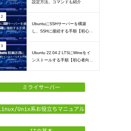
設定方法。コマンドも紹介
2
UbuntuにSSHサーバーを構築
し、SSHに接続する手順【初心者
向け】
3
Ubuntu 22.04.2 LTSにWineをイ
ンストールする手順【初心者向
け】