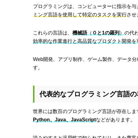
プログラミングは、コンピューターに指示を与
ミング言語を使用して特定のタスクを実行
させ
これらの言語は、
機械語
（
０と1の羅列
）
の代
効率的な作業進行と高品質なプロダクト開発を
Web開発、アプリ制作、ゲーム製作、データ
す。
代表的なプログラミング言語の
世界には数百のプログラミング言語が存在しま
Python、Java、JavaScript
などがあります。
読みやすさと汎用性
で知られており、また豊富