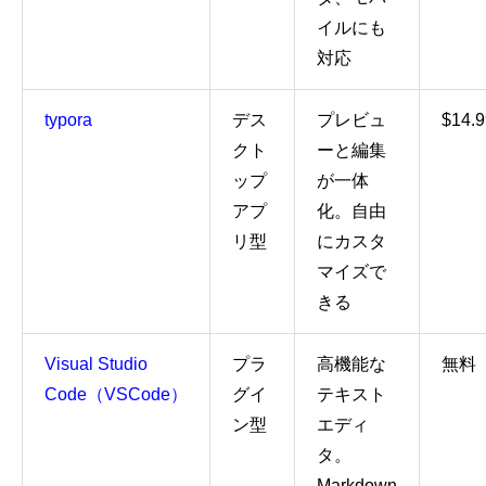
イルにも
対応
typora
デス
プレビュ
$14.9
クト
ーと編集
ップ
が一体
アプ
化。自由
リ型
にカスタ
マイズで
きる
Visual Studio
プラ
高機能な
無料
Code
（VSCode）
グイ
テキスト
ン型
エディ
タ。
Markdown