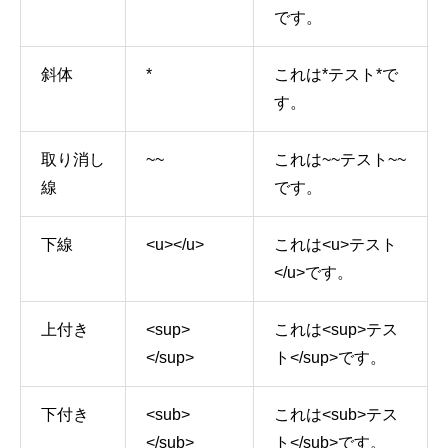
です。
斜体
*
これは*テスト*で
す。
取り消し
~~
これは~~テスト~~
線
です。
下線
<u></u>
これは<u>テスト
</u>です。
上付き
<sup>
これは<sup>テス
</sup>
ト</sup>です。
下付き
<sub>
これは<sub>テス
</sub>
ト</sub>です。