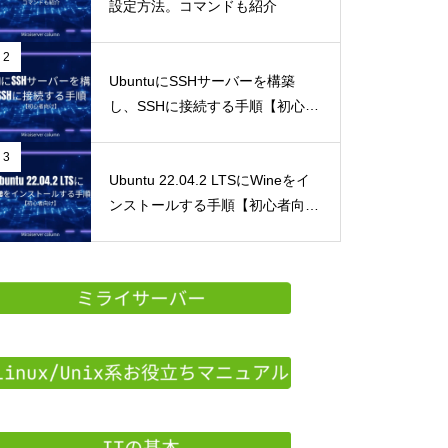
設定方法。コマンドも紹介
2
UbuntuにSSHサーバーを構築
し、SSHに接続する手順【初心者
向け】
3
Ubuntu 22.04.2 LTSにWineをイ
ンストールする手順【初心者向
け】