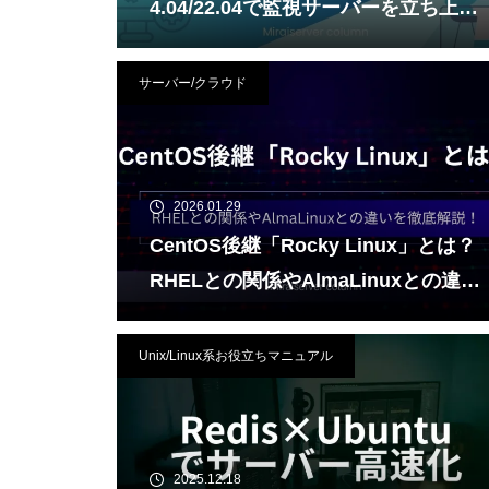
4.04/22.04で監視サーバーを立ち上げ
る実践ガイド
サーバー/クラウド
2026.01.29
CentOS後継「Rocky Linux」とは？
RHELとの関係やAlmaLinuxとの違い
を徹底解説！
Unix/Linux系お役立ちマニュアル
2025.12.18