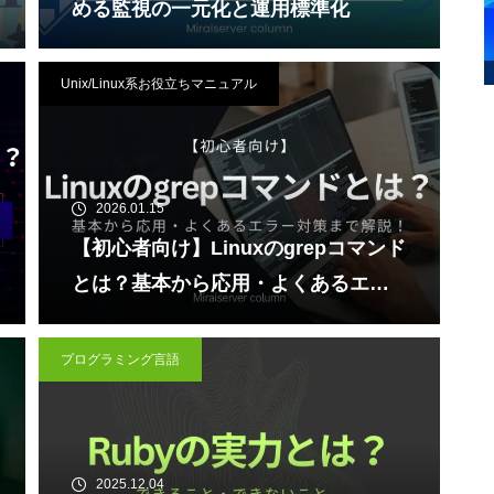
める監視の一元化と運用標準化
Unix/Linux系お役立ちマニュアル
2026.01.15
【初心者向け】Linuxのgrepコマンド
とは？基本から応用・よくあるエラ
ー対策まで解説！
プログラミング言語
2025.12.04