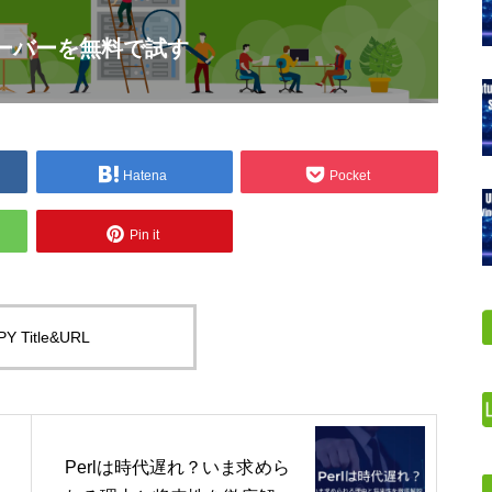
サーバーを無料で試す
Hatena
Pocket
Pin it
Y Title&URL
Perlは時代遅れ？いま求めら