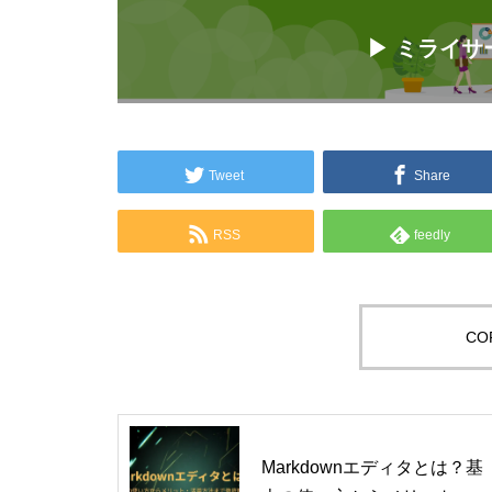
▶ ミライ
Tweet
Share
RSS
feedly
COP
Markdownエディタとは？基