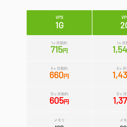
VPS
VP
1G
2
1ヶ月契約
1ヶ月
715
1,5
円
6ヶ月契約
6ヶ月
660
1,4
円
12ヶ月契約
12ヶ
605
1,3
円
メモリ
メモ