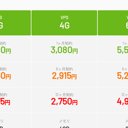
S
VPS
G
4G
契約
1ヶ月契約
1
40
3,080
5,
円
円
契約
6ヶ月契約
6
30
2,915
5,
円
円
月契約
12ヶ月契約
12
75
2,750
4,
円
円
リ
メモリ