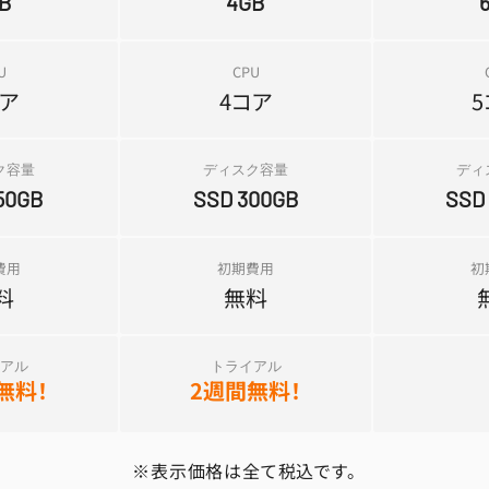
B
4GB
U
CPU
コア
4コア
ク容量
ディスク容量
ディ
50GB
SSD 300GB
SSD
費用
初期費用
初
料
無料
アル
トライアル
無料！
2週間無料！
※表示価格は全て税込です。